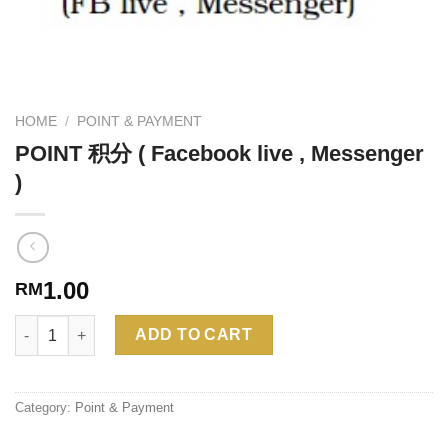
HOME
/
POINT & PAYMENT
POINT 积分 ( Facebook live , Messenger
)
1.00
RM
Quantity
Alternative:
ADD TO CART
Category:
Point & Payment