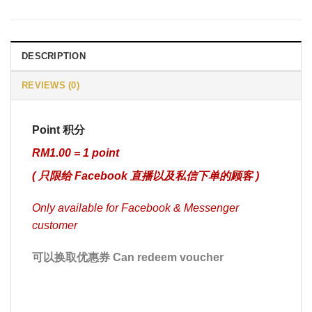
DESCRIPTION
REVIEWS (0)
Point 积分
RM1.00 = 1 point
( 只限给 Facebook 直播以及私信下单的顾客 )
Only available for Facebook & Messenger
customer
可以换取优惠券 Can redeem voucher