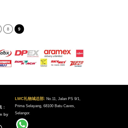
8
9
LWC礼物城总部:
No.11, Jalan PS 9/1,
Prima Selayang, 68100 Batu Caves,
线：
Selangor.
n by