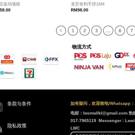
宝血珀项链
龙宫舍利手排16M
58.00
RM
98.00
1
2
3
…
6
7
物流方式
如有疑问，欢迎致电/Whatsapp：
条款与条件
电邮：lwcmallkl@gmail.com
热
017-7965119
Messenger : Lewi
隐私政策
LWC