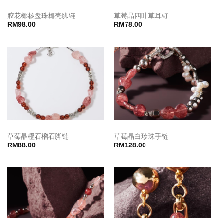
胶花椰核盘珠椰壳脚链
草莓晶四叶草耳钉
RM
98.00
RM
78.00
草莓晶橙石榴石脚链
草莓晶白珍珠手链
RM
88.00
RM
128.00