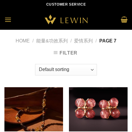
Skip
CUSTOMER SERVICE
to
content
HOME
/
能量&功效系列
/
爱情系列
/
PAGE 7
FILTER