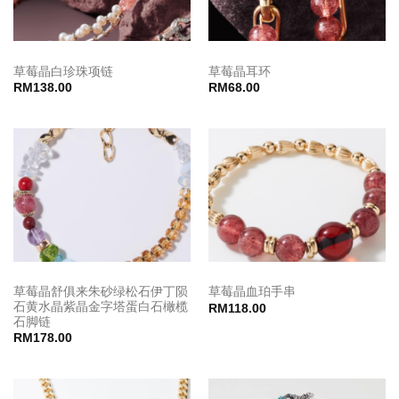
草莓晶白珍珠项链
草莓晶耳环
RM
138.00
RM
68.00
草莓晶舒俱来朱砂绿松石伊丁陨
草莓晶血珀手串
石黄水晶紫晶金字塔蛋白石橄榄
RM
118.00
石脚链
RM
178.00