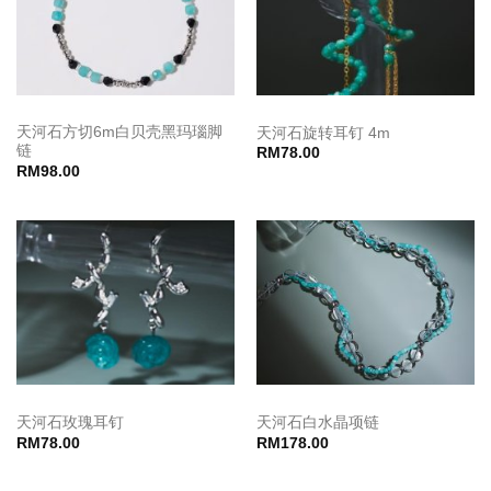
天河石方切6m白贝壳黑玛瑙脚
天河石旋转耳钉 4m
链
RM
78.00
RM
98.00
天河石玫瑰耳钉
天河石白水晶项链
RM
78.00
RM
178.00