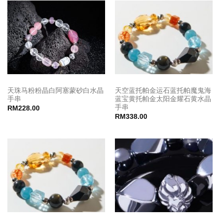
天珠马粉粉晶白阿塞蒙砂白水晶
天空蓝托帕金运石蓝托帕魔鬼海
手串
蓝宝黄托帕金太阳金耀石黄水晶
手串
RM
228.00
RM
338.00