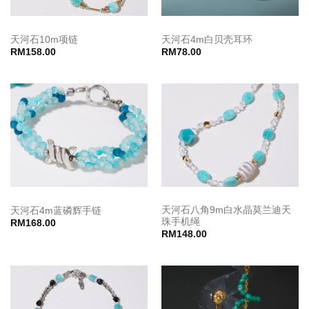
天河石10m项链
天河石4m白贝壳耳环
RM
158.00
RM
78.00
天河石八角9m白水晶莫兰迪天
天河石4m蓝磷辉手链
珠手机绳
RM
168.00
RM
148.00