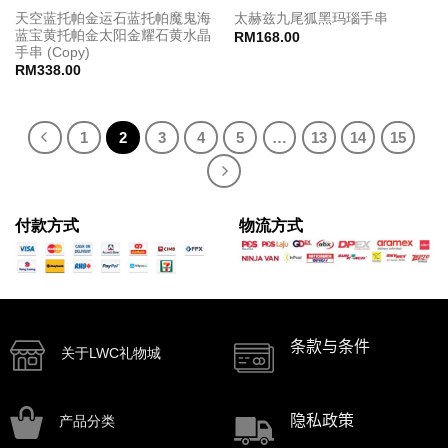
天空蓝托帕金运石蓝托帕魔鬼海
太赫兹九尾狐黑玛瑙手串
蓝宝黄托帕金太阳金耀石黄水晶
RM
168.00
手串 (Copy)
RM
338.00
1
2
3
4
5
…
13
14
15
付款方式
物流方式
条款与条件
关于LWC礼物城
隐私政策
产品分类