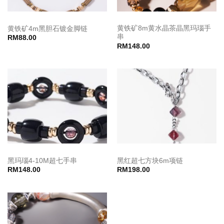
黄铁矿8m黄水晶茶晶黑玛瑙手
黄铁矿4m黑胆石镀金脚链
串
RM
88.00
RM
148.00
黑玛瑙4-10M超七手串
黑红超七方块6m项链
RM
148.00
RM
198.00