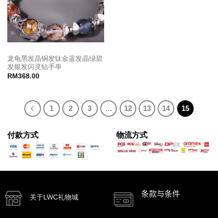
龙龟黑发晶铜发钛金蓝发晶绿碧
发银发闪灵钻手串
RM
368.00
1
2
3
…
12
13
14
15
付款方式
物流方式
条款与条件
关于LWC礼物城