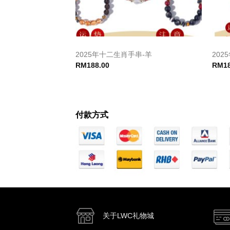
串-羊
2025年十二生肖手串-羊
202
RM
188.00
RM
1
付款方式
关于LWC礼物城