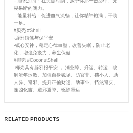
–
胆识加持：在关键时刻，赋予你那一击必中、无
畏果断的魄力。
–
能量补给：促进血气流畅，让你精神饱满，干劲
十足。
#贝壳
#Shell
-辟邪镇煞与保平安
-镇心安神，稳定心律血壓，改善失眠，防止老
化，增強免疫力，养生保健
#椰壳
#CoconutShell
-椰壳具有辟邪报平安 ， 消业障、升运、转运、破
解流年运数、加强自身磁场、防官非、挡小人、助
人缘、避邪、提升正偏财运、助事业、挡煞避灾、
逢凶化吉、避邪避降、驱除霉运
RELATED PRODUCTS