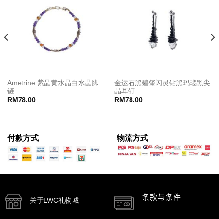
Ametrine 紫晶黄水晶白水晶脚
金运石黑碧玺闪灵钻黑玛瑙黑尖
链
晶耳钉
RM
78.00
RM
78.00
付款方式
物流方式
条款与条件
关于LWC礼物城