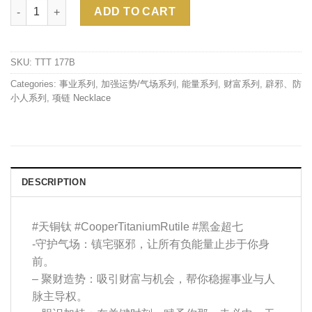
Quantity
Alternative:
ADD TO CART
SKU:
TTT 177B
Categories:
事业系列
,
加强运势/气场系列
,
能量系列
,
财富系列
,
辟邪、防
小人系列
,
项链 Necklace
DESCRIPTION
#天铜钛
#CooperTitaniumRutile
#黑金超七
-守护气场：镇宅驱邪，让所有负能量止步于你身
前。
–
聚财造势：吸引财富与机会，帮你稳握事业与人
脉主导权。