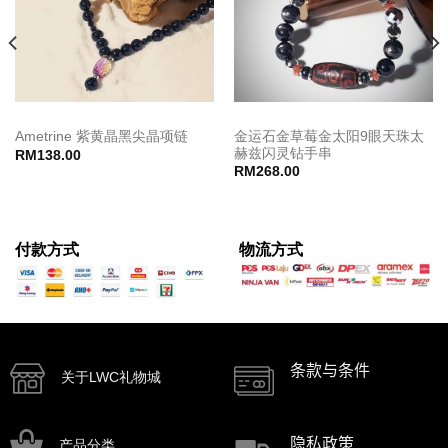
金运石金草莓金太阳9眼天珠太
Ametrine 紫黄晶黑尖晶项链
赫兹闪灵钻手串
RM
138.00
RM
268.00
付款方式
物流方式
条款与条件
关于LWC礼物城
隐私政策
产品分类