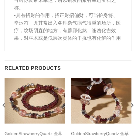
可给你及带来幸运，所以铜发晶素有幸运宝石之
称。
•具有招财的作用，招正财招偏财，可当护身符、
幸运符，尤其常出入各种杂气病气很重的场所，医
疗，坟场阴森的地方，有辟邪化煞、逢凶化吉效
果，对巫术或是低层次灵体的干扰也有化解的作用
RELATED PRODUCTS
GoldenStrawberryQuartz 金草
GoldenStrawberryQuartz 金草