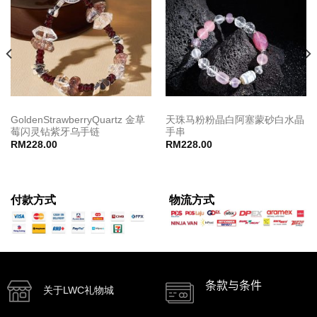
GoldenStrawberryQuartz 金草
天珠马粉粉晶白阿塞蒙砂白水晶
莓闪灵钻紫牙乌手链
手串
RM
228.00
RM
228.00
付款方式
物流方式
条款与条件
关于LWC礼物城