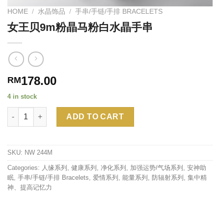
HOME
/
水晶饰品
/
手串/手链/手排 BRACELETS
女王贝9m粉晶马粉白水晶手串
178.00
RM
4 in stock
Quantity
Alternative:
ADD TO CART
SKU:
NW 244M
Categories:
人缘系列
,
健康系列
,
净化系列
,
加强运势/气场系列
,
安神助
眠
,
手串/手链/手排 Bracelets
,
爱情系列
,
能量系列
,
防辐射系列
,
集中精
神、提高记忆力