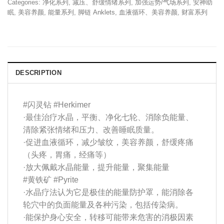
Categories:
净化系列
,
减压、舒缓情绪系列
,
加强运势/气场系列
,
安神助
眠
,
美容养颜
,
能量系列
,
脚链 Anklets
,
血液循环、美容养颜
,
财富系列
DESCRIPTION
#闪灵钻
#Herkimer
·最佳治疗水晶，平衡、净化七轮、消除负能量、
清除紧张情绪和压力、改善睡眠质量。
·促进血液循环，减少皱纹，美容养颜，舒缓疼痛
（头疼，胃痛，经痛等）
·放大佩戴水晶能量，提升能量，聚集能量
#黄铁矿
#Pyrite
·水晶疗法认为它是极佳的能量防护罩，能消除各
轮穴中的负面能量及各种污染，包括传染病。
·能保护身心安全，转移可能带来危害的消极因素