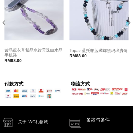
紫晶薰衣草紫晶水纹天珠白水晶
Topaz 蓝托帕蓝磷辉黑玛瑙脚链
手机绳
RM
88.00
RM
98.00
付款方式
物流方式
条款与条件
关于LWC礼物城