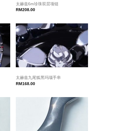
太赫兹6m珍珠双层项链
RM
208.00
太赫兹九尾狐黑玛瑙手串
RM
168.00