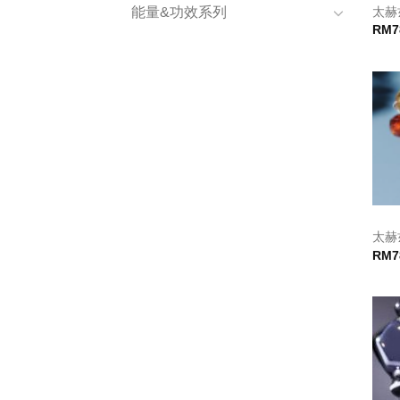
太赫
能量&功效系列
RM
7
太赫
RM
7