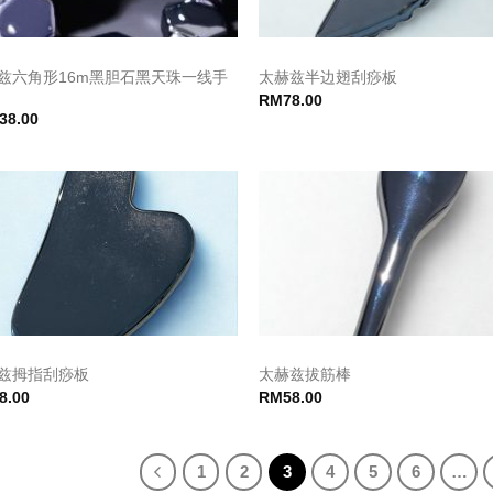
兹六角形16m黑胆石黑天珠一线手
太赫兹半边翅刮痧板
RM
78.00
38.00
兹拇指刮痧板
太赫兹拔筋棒
8.00
RM
58.00
1
2
3
4
5
6
…