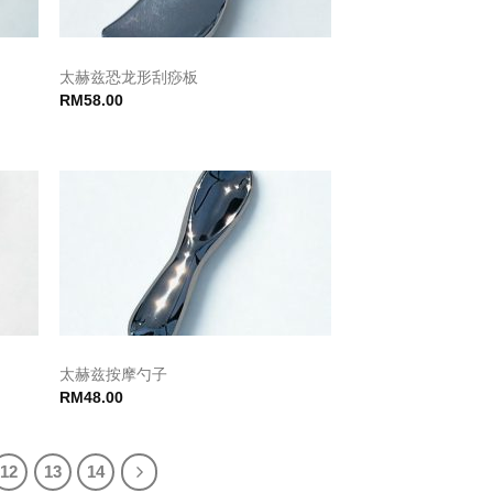
太赫兹恐龙形刮痧板
RM
58.00
太赫兹按摩勺子
RM
48.00
12
13
14