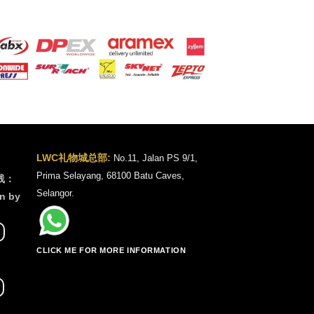
LWC礼物城总部:
No.11, Jalan PS 9/1,
Prima Selayang, 68100 Batu Caves,
线：
Selangor.
n by
CLICK ME FOR MORE INFORMATION