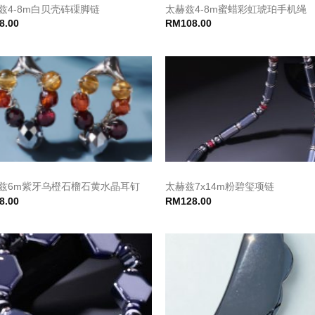
兹4-8m白贝壳砗磲脚链
太赫兹4-8m蜜蜡彩虹琥珀手机绳
8.00
RM
108.00
兹6m紫牙乌橙石榴石黄水晶耳钉
太赫兹7x14m粉碧玺项链
8.00
RM
128.00