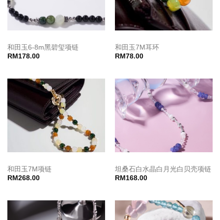
和田玉6-8m黑碧玺项链
和田玉7M耳环
RM
178.00
RM
78.00
和田玉7M项链
坦桑石白水晶白月光白贝壳项链
RM
268.00
RM
168.00