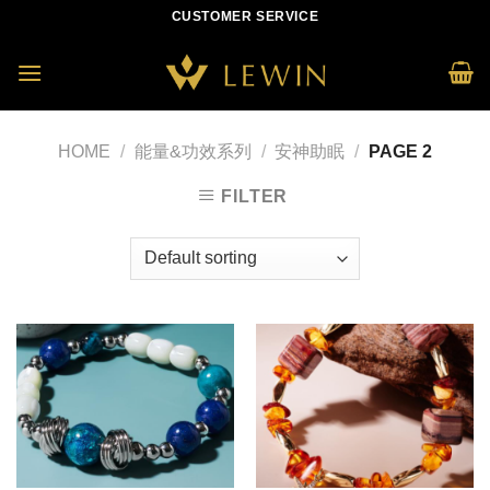
Skip
CUSTOMER SERVICE
to
content
HOME
/
能量&功效系列
/
安神助眠
/
PAGE 2
FILTER