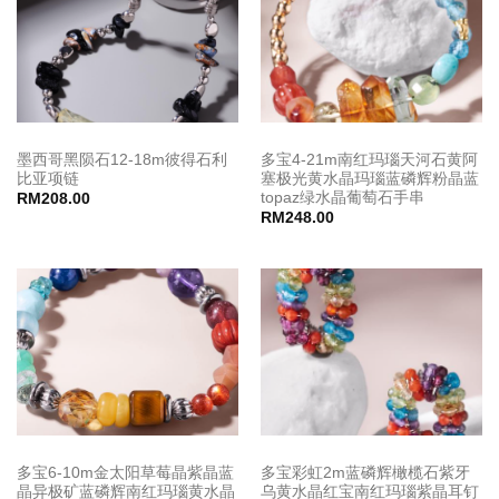
墨西哥黑陨石12-18m彼得石利
多宝4-21m南红玛瑙天河石黄阿
比亚项链
塞极光黄水晶玛瑙蓝磷辉粉晶蓝
topaz绿水晶葡萄石手串
RM
208.00
RM
248.00
多宝6-10m金太阳草莓晶紫晶蓝
多宝彩虹2m蓝磷辉橄榄石紫牙
晶异极矿蓝磷辉南红玛瑙黄水晶
乌黄水晶红宝南红玛瑙紫晶耳钉