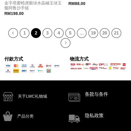
金字塔蜜蜡虎眼绿水晶岫玉绿玉
RM
88.00
髓阿鲁沙手链
RM
198.00
1
2
3
4
5
…
19
20
21
付款方式
物流方式
条款与条件
关于LWC礼物城
隐私政策
产品分类