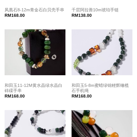
凤凰石8-12m青金石白贝壳手串
千层阿拉善10m琥珀手链
RM
168.00
RM
138.00
和田玉11-12M黄水晶绿水晶白
和田玉5-8m蜜蜡绿锦鲤辉橄榄
砗磲手串
石手机绳
RM
168.00
RM
168.00