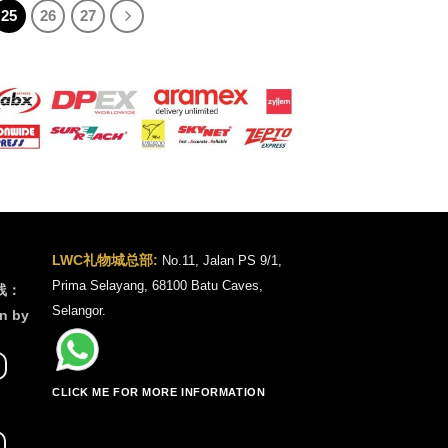
25
26
27
LWC礼物城总部:
No.11, Jalan PS 9/1,
Prima Selayang, 68100 Batu Caves,
线：
Selangor.
n by
CLICK ME FOR MORE INFORMATION