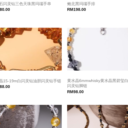
石闪灵钻三色天珠黑玛瑙手串
鲍北黑玛瑙手排
80.00
RM
198.00
黄水晶6mmwhisky黄水晶黑碧玺
晶15-19m白闪灵钻油胆闪灵钻手链
闪灵钻脚链
88.00
RM
98.00