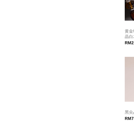
黄金
晶白
RM
2
黑尖
RM
7