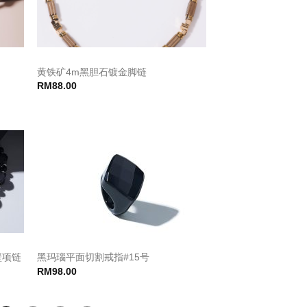
黄铁矿4m黑胆石镀金脚链
RM
88.00
玺项链
黑玛瑙平面切割戒指#15号
RM
98.00