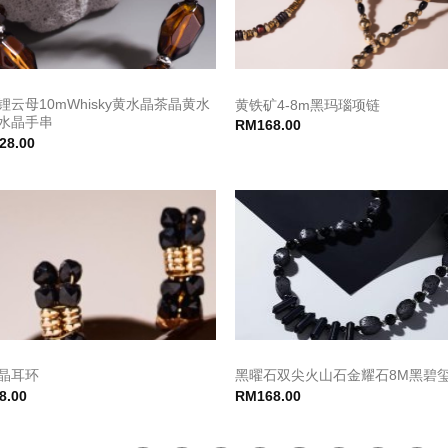
锂云母10mWhisky黄水晶茶晶黄水
黄铁矿4-8m黑玛瑙项链
水晶手串
RM
168.00
28.00
晶耳环
黑曜石双尖火山石金耀石8M黑碧
8.00
RM
168.00