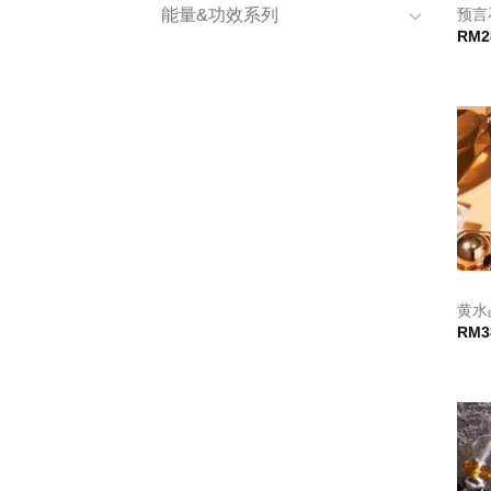
预言
能量&功效系列
RM
2
黄水
RM
3