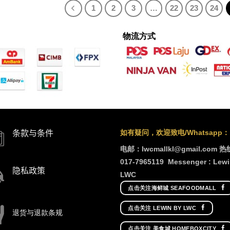
1
2
3
…
22
23
24
物流方式
如有疑问，欢迎致电/Whatsapp：
条款与条件
电邮：lwcmallkl@gmail.com
热
017-7965119
Messenger : Lewi
隐私政策
LWC
点击关注海鲜城 SEAFOODMALL
点击关注 LEWIN BY LWC
退货与退款条规
点击关注 美食城 HOMEBOXCITY