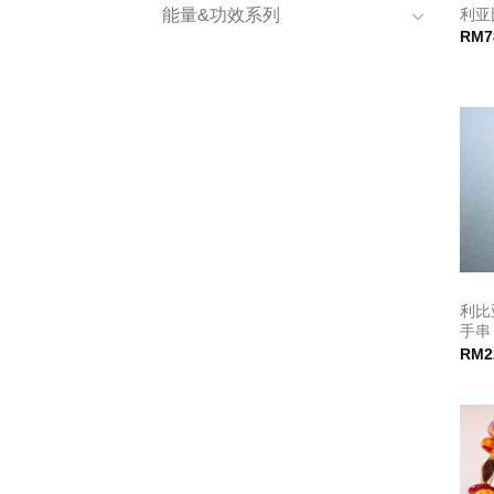
利亚
能量&功效系列
RM
7
利比
手串
RM
2