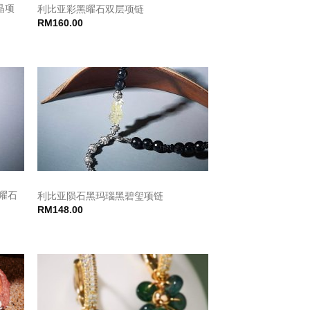
水晶项
利比亚彩黑曜石双层项链
RM
160.00
曜石
利比亚陨石黑玛瑙黑碧玺项链
RM
148.00