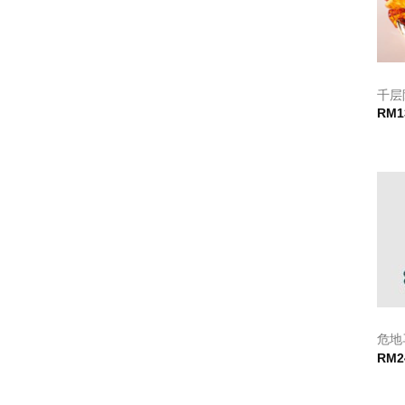
千层
RM
1
危地
RM
2