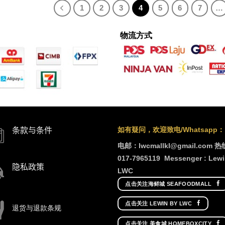
1
2
3
4
5
6
7
…
物流方式
如有疑问，欢迎致电/Whatsapp：
条款与条件
电邮：lwcmallkl@gmail.com
热
017-7965119
Messenger : Lewi
隐私政策
LWC
点击关注海鲜城 SEAFOODMALL
点击关注 LEWIN BY LWC
退货与退款条规
点击关注 美食城 HOMEBOXCITY