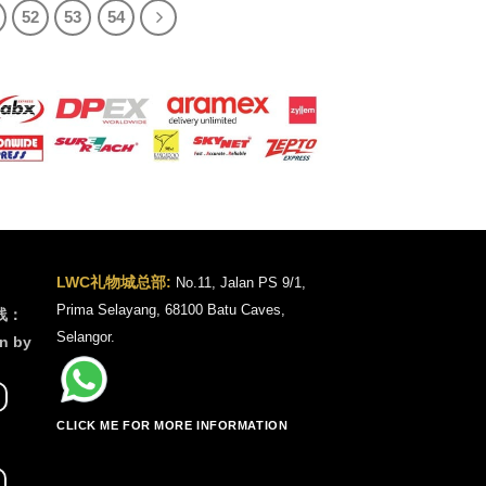
52
53
54
LWC礼物城总部:
No.11, Jalan PS 9/1,
Prima Selayang, 68100 Batu Caves,
线：
Selangor.
n by
CLICK ME FOR MORE INFORMATION