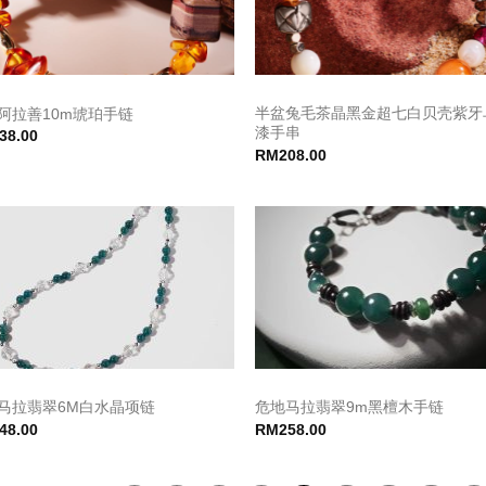
半盆兔毛茶晶黑金超七白贝壳紫牙
阿拉善10m琥珀手链
漆手串
38.00
RM
208.00
马拉翡翠6M白水晶项链
危地马拉翡翠9m黑檀木手链
48.00
RM
258.00