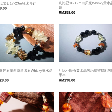
利比亚10-12m白贝壳Whisky黄
比陨石17-23m珍珠耳钉
链
8.00
RM
258.00
亚碎石墨西哥黑陨石Whisky黄水晶
利比亚陨石黄水晶黑玛瑙蜜蜡彩黑
手串
28.00
RM
198.00