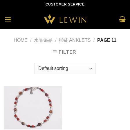
Skip
CUSTOMER SERVICE
to
content
HOME
/
水晶饰品
/
脚链 ANKLETS
/
PAGE 11
FILTER