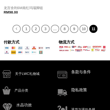
龙宫舍利6M南红玛瑙脚链
RM
98.00
1
2
3
…
8
9
10
11
付款方式
物流方式
条款与条件
关于LWC礼物城
隐私政策
产品分类
水晶功效
退货与退款条规