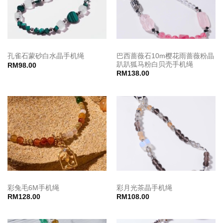
巴西蔷薇石10m樱花雨蔷薇粉晶
孔雀石蒙砂白水晶手机绳
趴趴狐马粉白贝壳手机绳
RM
98.00
RM
138.00
彩兔毛6M手机绳
彩月光茶晶手机绳
RM
128.00
RM
108.00