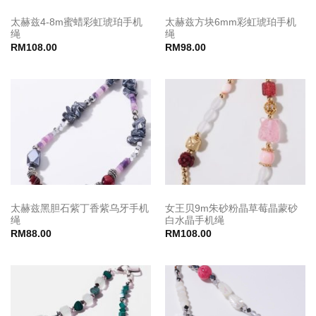
太赫兹4-8m蜜蜡彩虹琥珀手机
太赫兹方块6mm彩虹琥珀手机
绳
绳
RM
108.00
RM
98.00
太赫兹黑胆石紫丁香紫乌牙手机
女王贝9m朱砂粉晶草莓晶蒙砂
绳
白水晶手机绳
RM
88.00
RM
108.00