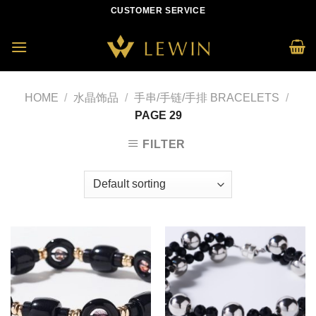
Skip
CUSTOMER SERVICE
to
content
HOME
/
水晶饰品
/
手串/手链/手排 BRACELETS
/
PAGE 29
FILTER