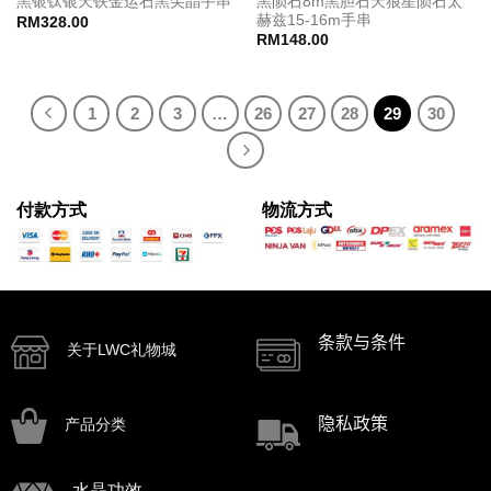
黑陨石8m黑胆石天狼星陨石太
黑银钛银天铁金运石黑尖晶手串
赫兹15-16m手串
RM
328.00
RM
148.00
1
2
3
…
26
27
28
29
30
付款方式
物流方式
条款与条件
关于LWC礼物城
隐私政策
产品分类
水晶功效