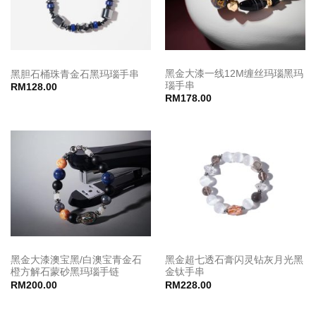
黑金大漆一线12M缠丝玛瑙黑玛
黑胆石桶珠青金石黑玛瑙手串
瑙手串
RM
128.00
RM
178.00
黑金大漆澳宝黑/白澳宝青金石
黑金超七透石膏闪灵钻灰月光黑
橙方解石蒙砂黑玛瑙手链
金钛手串
RM
200.00
RM
228.00