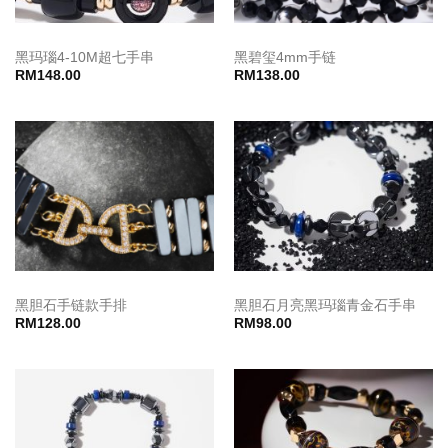
黑玛瑙4-10M超七手串
黑碧玺4mm手链
RM
148.00
RM
138.00
黑胆石手链款手排
黑胆石月亮黑玛瑙青金石手串
RM
128.00
RM
98.00