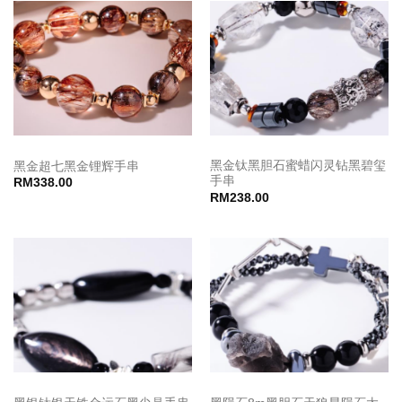
黑金钛黑胆石蜜蜡闪灵钻黑碧玺
黑金超七黑金锂辉手串
手串
RM
338.00
RM
238.00