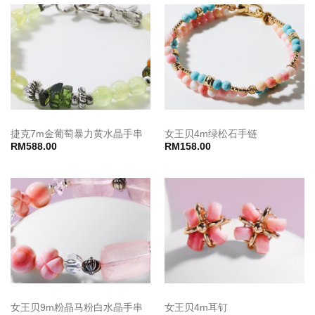
捷克7m金葡萄暴力黄水晶手串
女王贝4m绿松石手链
RM
588.00
RM
158.00
女王贝9m粉晶马粉白水晶手串
女王贝4m耳钉