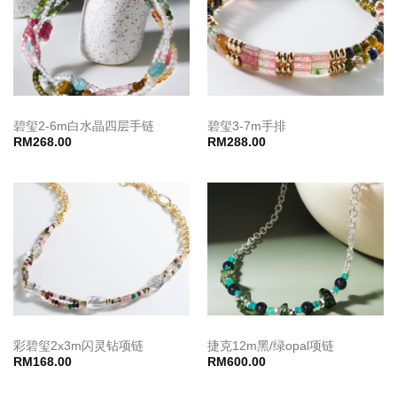
碧玺2-6m白水晶四层手链
碧玺3-7m手排
RM
268.00
RM
288.00
彩碧玺2x3m闪灵钻项链
捷克12m黑/绿opal项链
RM
168.00
RM
600.00