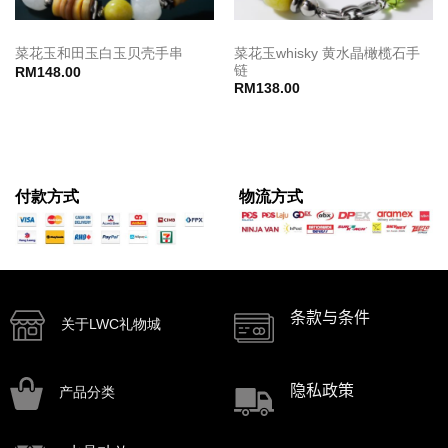
菜花玉whisky 黄水晶橄榄石手
菜花玉和田玉白玉贝壳手串
链
RM
148.00
RM
138.00
付款方式
物流方式
条款与条件
关于LWC礼物城
隐私政策
产品分类