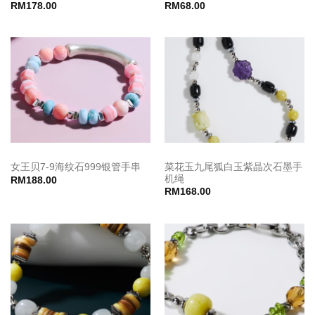
RM
178.00
RM
68.00
菜花玉九尾狐白玉紫晶次石墨手
女王贝7-9海纹石999银管手串
机绳
RM
188.00
RM
168.00