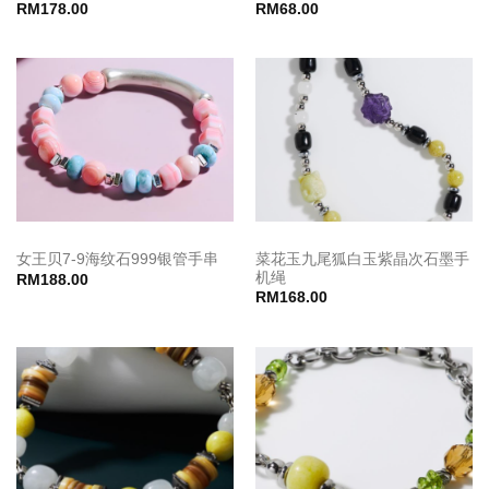
RM
178.00
RM
68.00
菜花玉九尾狐白玉紫晶次石墨手
女王贝7-9海纹石999银管手串
机绳
RM
188.00
RM
168.00