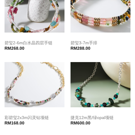
碧玺2-6m白水晶四层手链
碧玺3-7m手排
RM
268.00
RM
288.00
彩碧玺2x3m闪灵钻项链
捷克12m黑/绿opal项链
RM
168.00
RM
600.00