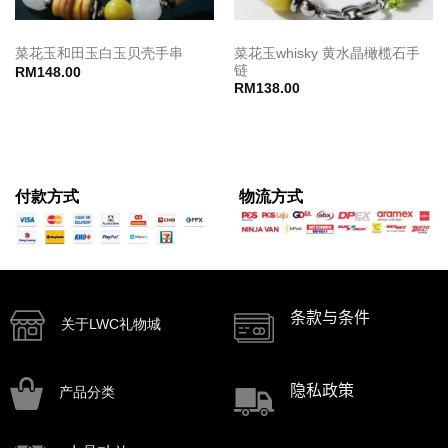
菜花玉whisky 黄水晶橄榄石手
菜花玉和田玉白玉贝壳手串
链
RM
148.00
RM
138.00
付款方式
物流方式
条款与条件
关于LWC礼物城
隐私政策
产品分类