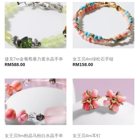
捷克7m金葡萄暴力黄水晶手串
女王贝4m绿松石手链
RM
588.00
RM
158.00
女王贝9m粉晶马粉白水晶手串
女王贝4m耳钉