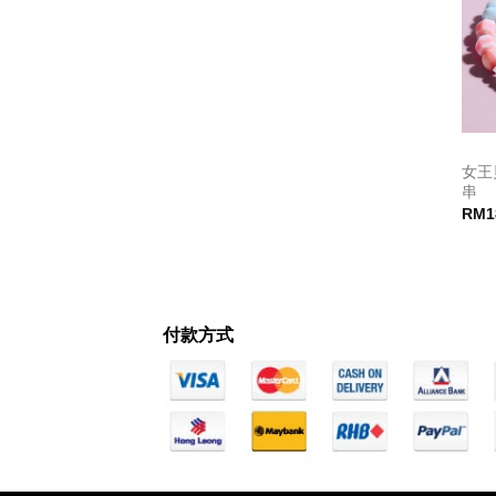
女王
串
RM
1
付款方式