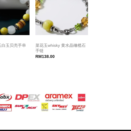
菜花玉whisky 黄水晶橄榄石
玉白玉贝壳手串
手链
RM
138.00