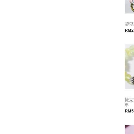
碧玺
RM
2
捷克
串
RM
5