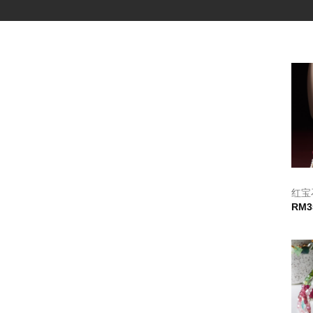
红宝
RM
3