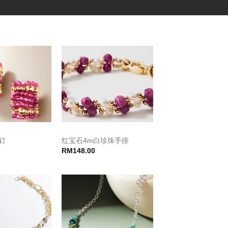
钉
红宝石4m白珍珠手排
RM
148.00