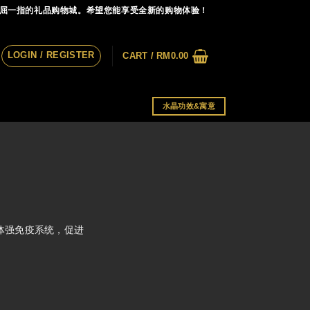
首屈一指的礼品购物城。希望您能享受全新的购物体验！
LOGIN / REGISTER
CART /
RM
0.00
水晶功效&寓意
体强免疫系统，促进