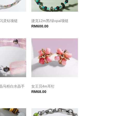
m闪灵钻项链
捷克12m黑/绿opal项链
RM
600.00
粉晶马粉白水晶手
女王贝4m耳钉
RM
68.00