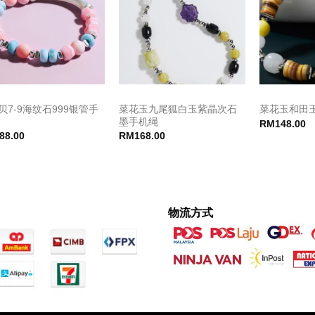
贝7-9海纹石999银管手
菜花玉九尾狐白玉紫晶次石
菜花玉和田
墨手机绳
RM
148.00
88.00
RM
168.00
物流方式