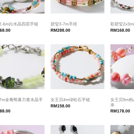
2-6m白水晶四层手链
碧玺3-7m手排
彩碧玺2x3
68.00
RM
288.00
RM
168.00
7m金葡萄暴力黄水晶手
女王贝9m
女王贝4m绿松石手链
串
RM
158.00
88.00
RM
178.00