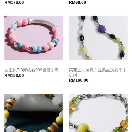
RM
178.00
RM
68.00
菜花玉九尾狐白玉紫晶次石墨手
女王贝7-9海纹石999银管手串
机绳
RM
188.00
RM
168.00