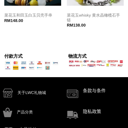
菜花玉whisky 黄水晶橄榄石手
菜花玉和田玉白玉贝壳手串
链
RM
148.00
RM
138.00
付款方式
物流方式
条款与条件
关于LWC礼物城
隐私政策
产品分类