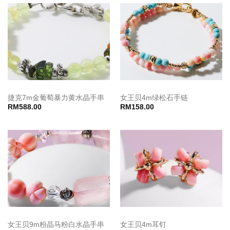
捷克7m金葡萄暴力黄水晶手串
女王贝4m绿松石手链
RM
588.00
RM
158.00
女王贝9m粉晶马粉白水晶手串
女王贝4m耳钉