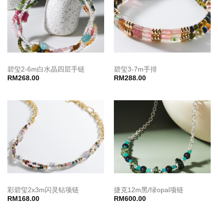
碧玺2-6m白水晶四层手链
碧玺3-7m手排
RM
268.00
RM
288.00
彩碧玺2x3m闪灵钻项链
捷克12m黑/绿opal项链
RM
168.00
RM
600.00