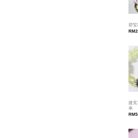
碧玺
RM
2
捷克
串
RM
5