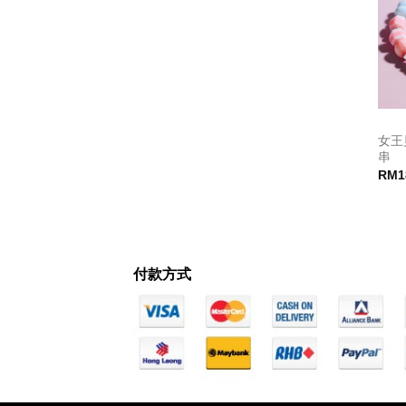
女王
串
RM
1
付款方式