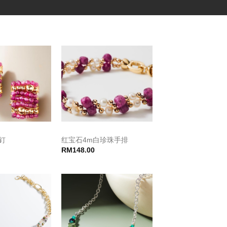
钉
红宝石4m白珍珠手排
RM
148.00