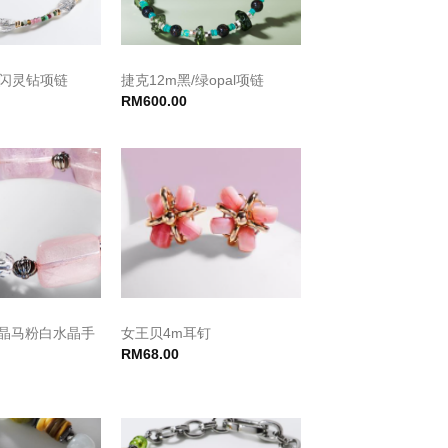
m闪灵钻项链
捷克12m黑/绿opal项链
RM
600.00
粉晶马粉白水晶手
女王贝4m耳钉
RM
68.00