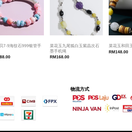
贝7-9海纹石999银管手
菜花玉九尾狐白玉紫晶次石
菜花玉和田
墨手机绳
RM
148.00
88.00
RM
168.00
物流方式