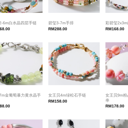
2-6m白水晶四层手链
碧玺3-7m手排
彩碧玺2x3
68.00
RM
288.00
RM
168.00
7m金葡萄暴力黄水晶手
女王贝9m
女王贝4m绿松石手链
串
RM
158.00
88.00
RM
178.00