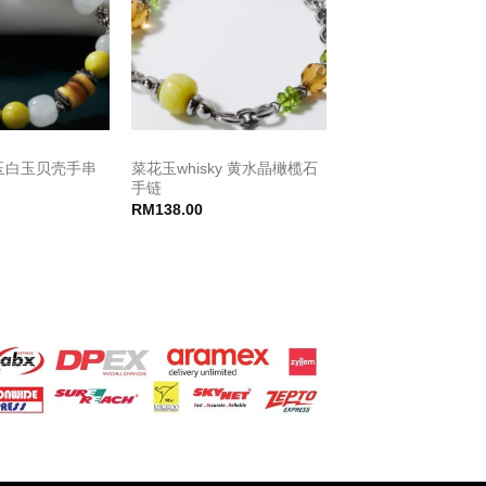
菜花玉whisky 黄水晶橄榄石
玉白玉贝壳手串
手链
RM
138.00