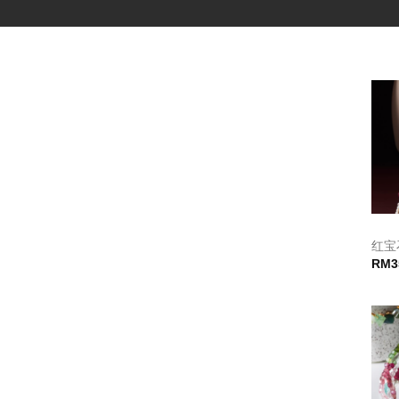
红宝
RM
3