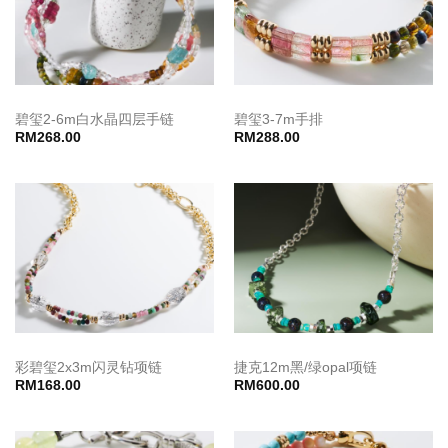
碧玺2-6m白水晶四层手链
碧玺3-7m手排
RM
268.00
RM
288.00
彩碧玺2x3m闪灵钻项链
捷克12m黑/绿opal项链
RM
168.00
RM
600.00