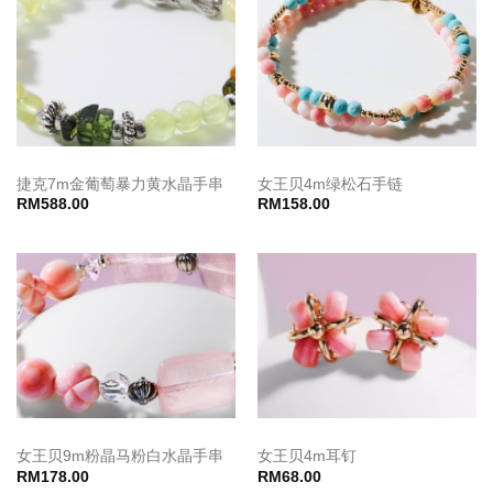
捷克7m金葡萄暴力黄水晶手串
女王贝4m绿松石手链
RM
588.00
RM
158.00
女王贝9m粉晶马粉白水晶手串
女王贝4m耳钉
RM
178.00
RM
68.00