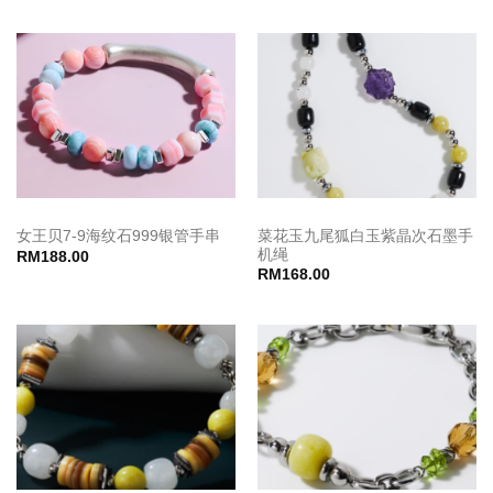
菜花玉九尾狐白玉紫晶次石墨手
女王贝7-9海纹石999银管手串
机绳
RM
188.00
RM
168.00